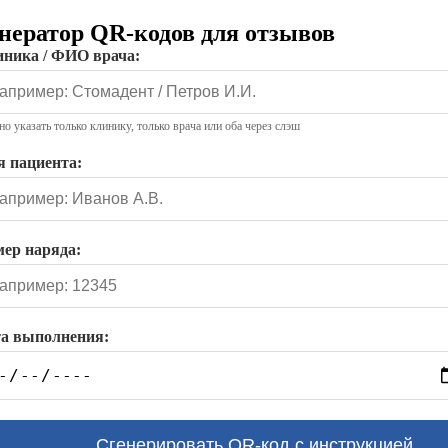
нератор QR-кодов для отзывов
ника / ФИО врача:
о указать только клинику, только врача или оба через слэш
 пациента:
ер наряда:
а выполнения:
Сгенерировать QR-код с инструкцией