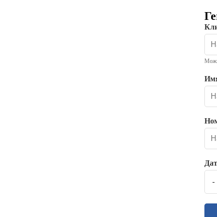
Ге
Кли
Можн
Имя
Ном
Дат